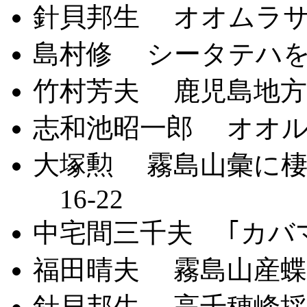
針貝邦生 オオムラサ
島村修 シータテハを
竹村芳夫 鹿児島地方の
志和池昭一郎 オオル
大塚勲 霧島山彙に棲
16-22
中宅間三千夫 ｢カバ
福田晴夫 霧島山産蝶類
針貝邦生 高千穂峰採集