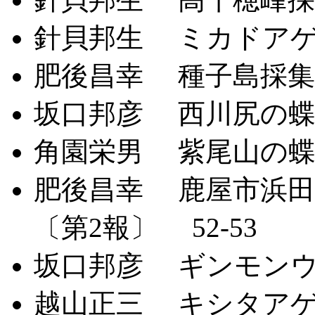
針貝邦生 ミカドアゲハ
肥後昌幸 種子島採集記
坂口邦彦 西川尻の蝶に
角園栄男 紫尾山の蝶類
肥後昌幸 鹿屋市浜田
〔第2報〕 52-53
坂口邦彦 ギンモンウス
越山正三 キシタアゲハ